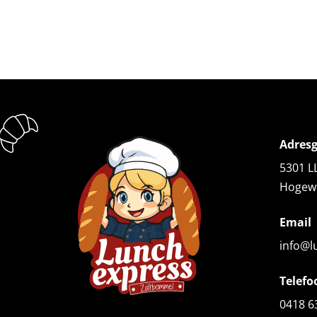
Adres
5301 L
Hogew
Email
info@l
Telefo
0418 6