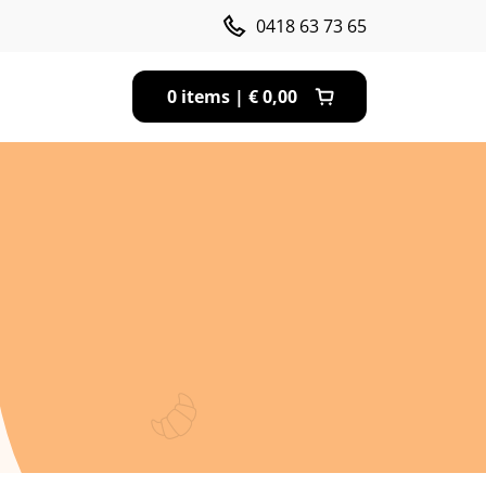
0418 63 73 65
0 items |
€
0,00