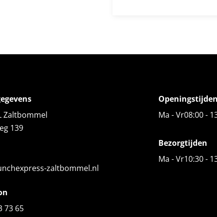
gegevens
Openingstijde
L Zaltbommel
Ma - Vr
08:00 - 1
eg 139
Bezorgtijden
Ma - Vr
10:30 - 1
unchexpress-zaltbommel.nl
on
3 73 65