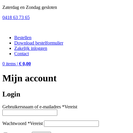
Zaterdag en Zondag gesloten
0418 63 73 65
Bestellen
Download bestelformulier
Zakelijk inloggen
Contact
0 items |
€
0,00
Mijn account
Login
Gebruikersnaam of e-mailadres
*
Vereist
Wachtwoord
*
Vereist