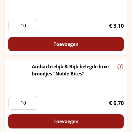
Luxe
€
3,10
Haagse
minibroodjes
Vis
Toevoegen
aantal
Ambachtelijk & Rijk belegde luxe
broodjes “Noble Bites”
Ambachtelijk
€
6,70
&
Rijk
belegde
Toevoegen
luxe