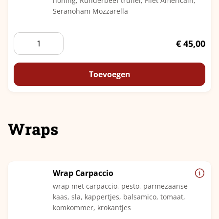
honing, Runderbeef truffel, Filet Americain,
Seranoham Mozzarella
Broodtaart
€
45,00
aantal
Toevoegen
Wraps
Wrap Carpaccio
wrap met carpaccio, pesto, parmezaanse
kaas, sla, kappertjes, balsamico, tomaat,
komkommer, krokantjes