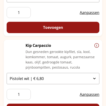
Jonge
Aanpassen
Kaas
Tomaat
aantal
Toevoegen
Kip Carpaccio
Dun gesneden gerookte kipfilet, sla, kool,
komkommer, tomaat, augurk, parmezaanse
kaas, olijf, gedroogde tomaat,
pijnboompitten, pestosaus, rucola
Kip
Aanpassen
Carpaccio
aantal