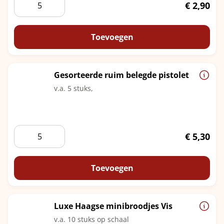
Luxe
€
2,90
Haagse
Minibroodjes
vegetarisch
Toevoegen
aantal
Gesorteerde ruim belegde pistolet
v.a. 5 stuks,
Gesorteerde
€
5,30
ruim
belegde
pistolet
Toevoegen
aantal
Luxe Haagse minibroodjes Vis
v.a. 10 stuks op schaal