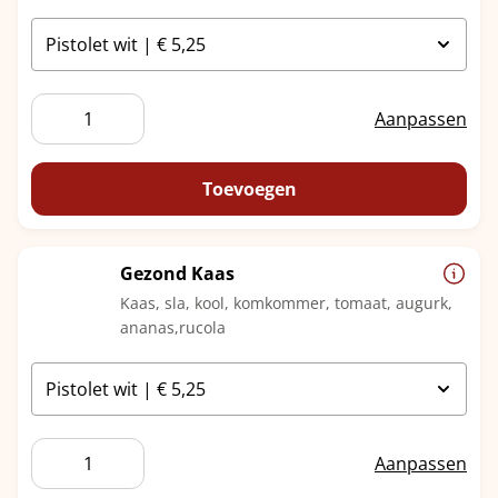
Gezond
Aanpassen
Ham
en
Kaas
Toevoegen
aantal
Gezond Kaas
Kaas, sla, kool, komkommer, tomaat, augurk,
ananas,rucola
Gezond
Aanpassen
Kaas