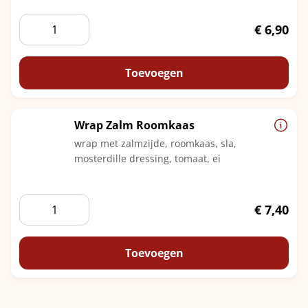
Wrap
€
6,90
Carpaccio
aantal
Toevoegen
Wrap Zalm Roomkaas
wrap met zalmzijde, roomkaas, sla,
mosterdille dressing, tomaat, ei
Wrap
€
7,40
Zalm
Roomkaas
aantal
Toevoegen