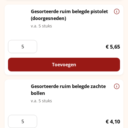
broodjes
"Noble
Gesorteerde ruim belegde pistolet
Bites"
(doorgesneden)
aantal
v.a. 5 stuks
Gesorteerde
€
5,65
ruim
belegde
pistolet
Toevoegen
(doorgesneden)
aantal
Gesorteerde ruim belegde zachte
bollen
v.a. 5 stuks
Gesorteerde
€
4,10
ruim