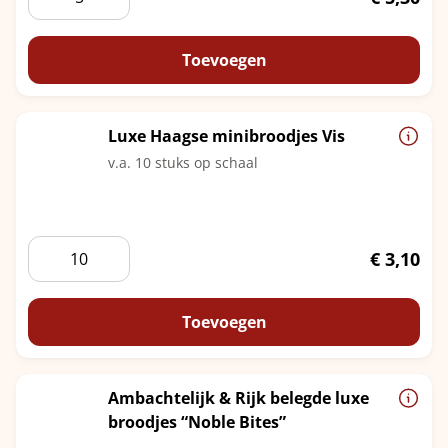
ruim
belegde
pistolet
Toevoegen
aantal
Luxe Haagse minibroodjes Vis
v.a. 10 stuks op schaal
Luxe
€
3,10
Haagse
minibroodjes
Vis
Toevoegen
aantal
Ambachtelijk & Rijk belegde luxe
broodjes “Noble Bites”