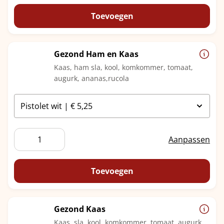
Truffel
aantal
Toevoegen
Gezond Ham en Kaas
Kaas, ham sla, kool, komkommer, tomaat,
augurk, ananas,rucola
Gezond
Aanpassen
Ham
en
Kaas
Toevoegen
aantal
Gezond Kaas
Kaas, sla, kool, komkommer, tomaat, augurk,