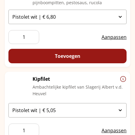
pijnboompitten, pestosaus, rucola
Kip
Aanpassen
Carpaccio
aantal
Toevoegen
Kipfilet
Ambachtelijke kipfilet van Slagerij Albert v.d.
Heuvel
Kipfilet
Aanpassen
aantal