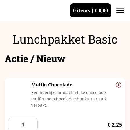
0 items |
€
0,00
Lunchpakket Basic
Actie / Nieuw
Muffin Chocolade
Een heerlijke ambachtelijke chocolade
muffin met chocolade chunks. Per stuk
verpakt.
Muffin
€
2,25
Chocolade