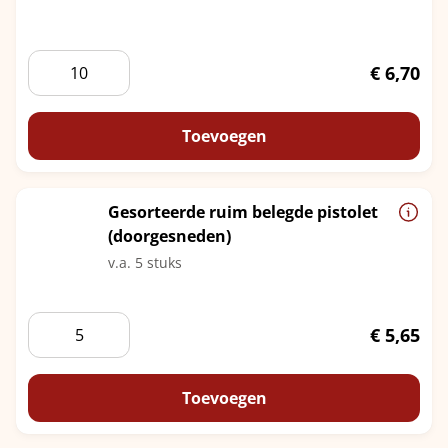
Ambachtelijk
€
6,70
&
Rijk
belegde
Toevoegen
luxe
broodjes
"Noble
Gesorteerde ruim belegde pistolet
Bites"
(doorgesneden)
aantal
v.a. 5 stuks
Gesorteerde
€
5,65
ruim
belegde
pistolet
Toevoegen
(doorgesneden)
aantal