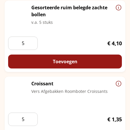
Gesorteerde ruim belegde zachte
bollen
v.a. 5 stuks
Gesorteerde
€
4,10
ruim
belegde
zachte
Toevoegen
bollen
aantal
Croissant
Vers Afgebakken Roomboter Croissants
Croissant
€
1,35
aantal