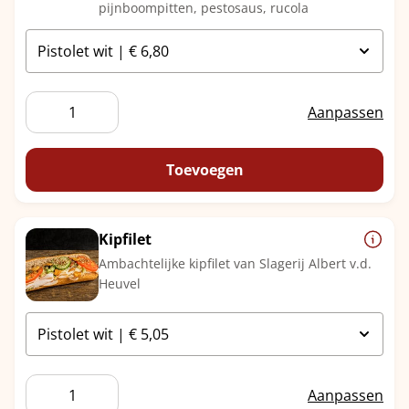
pijnboompitten, pestosaus, rucola
Kip
Aanpassen
Carpaccio
aantal
Toevoegen
Kipfilet
Ambachtelijke kipfilet van Slagerij Albert v.d.
Heuvel
Kipfilet
Aanpassen
aantal