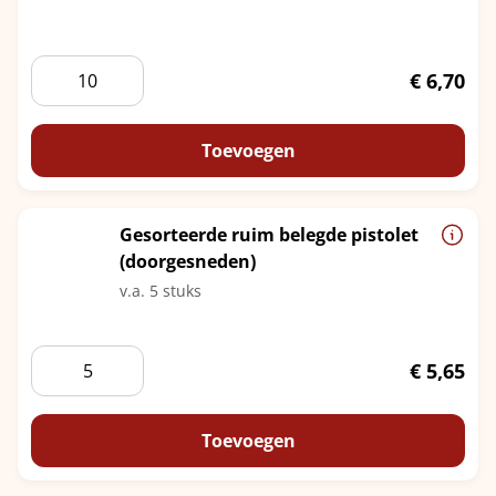
Ambachtelijk
€
6,70
&
Rijk
belegde
Toevoegen
luxe
broodjes
"Noble
Gesorteerde ruim belegde pistolet
Bites"
(doorgesneden)
aantal
v.a. 5 stuks
Gesorteerde
€
5,65
ruim
belegde
pistolet
Toevoegen
(doorgesneden)
aantal