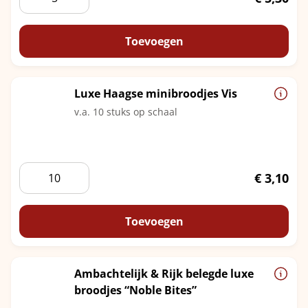
ruim
belegde
pistolet
Toevoegen
aantal
Luxe Haagse minibroodjes Vis
v.a. 10 stuks op schaal
Luxe
€
3,10
Haagse
minibroodjes
Vis
Toevoegen
aantal
Ambachtelijk & Rijk belegde luxe
broodjes “Noble Bites”