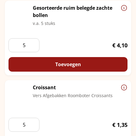
Gesorteerde ruim belegde zachte
bollen
v.a. 5 stuks
Gesorteerde
€
4,10
ruim
belegde
zachte
Toevoegen
bollen
aantal
Croissant
Vers Afgebakken Roomboter Croissants
Croissant
€
1,35
aantal