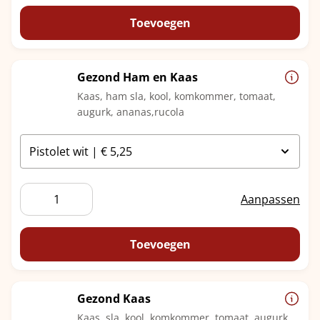
Truffel
aantal
Toevoegen
Gezond Ham en Kaas
Kaas, ham sla, kool, komkommer, tomaat,
augurk, ananas,rucola
Gezond
Aanpassen
Ham
en
Kaas
Toevoegen
aantal
Gezond Kaas
Kaas, sla, kool, komkommer, tomaat, augurk,